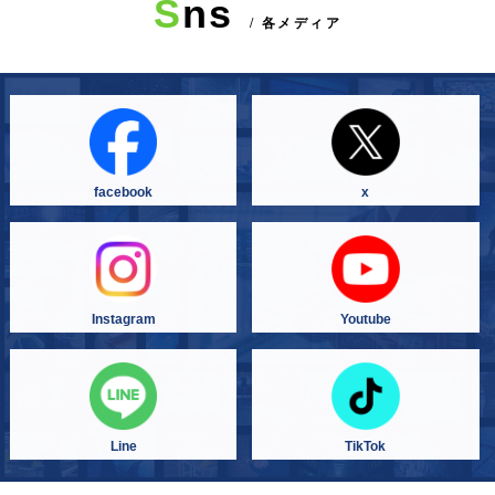
S
ns
/ 各メディア
facebook
x
Instagram
Youtube
Line
TikTok